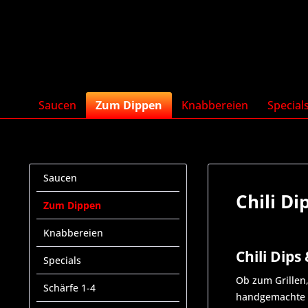
Saucen
Zum Dippen
Knabbereien
Special
Saucen
Chili D
Zum Dippen
Knabbereien
Chili Dip
Specials
Ob zum Grillen,
Schärfe 1-4
handgemachte C