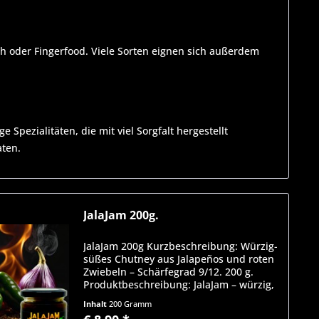
h oder Fingerfood. Viele Sorten eignen sich außerdem
Spezialitäten, die mit viel Sorgfalt hergestellt
aten.
JalaJam 200g.
JalaJam 200g Kurzbeschreibung: Würzig-
süßes Chutney aus Jalapeños und roten
Zwiebeln – Schärfegrad 9/12. 200 g.
Produktbeschreibung: JalaJam – würzig,
süß und mit ordentlich Kick. Ein würzig-
Inhalt
200 Gramm
süßes Chutney aus grünen Jalapeños,