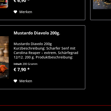
€ 6,90 *
das Beste aus rauchiger...
Merken
Mustardo Diavolo 200g.
Mustardo Diavolo 200g
Kurzbeschreibung: Scharfer Senf mit
Carolina Reaper – extrem, Schärfegrad
12/12. 200 g. Produktbeschreibung:
Mustardo Diavolo – klassischer Senf trifft
Inhalt
200 Gramm
auf teuflische Schärfe. Dieser scharfe
€ 7,90 *
Senf kombiniert die...
Merken