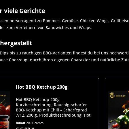
r viele Gerichte
ssen hervorragend zu Pommes, Gemüse, Chicken Wings, Grillfleisc
der zum Verfeinern von Sandwiches und Wraps.
hergestellt
Dips bis zu rauchigen BBQ-Varianten findest du bei uns hochwertige 
auce überzeugt durch ihren eigenen Charakter und natürliche Zut
Hot BBQ Ketchup 200g
Hot BBQ Ketchup 200g
Kurzbeschreibung: Rauchig-scharfer
BBQ-Ketchup mit Chili – Schärfegrad
7/12. 200 g. Produktbeschreibung: Hot
BBQ Ketchup – rauchig, würzig, mit
Inhalt
200 Gramm
ordentlich Kick. Dieser Ketchup vereint